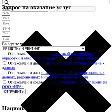
Запрос на оказание услуг
Выберите услугу
Ознакомлен и согласен с
политикой в отношении
обработки и обеспечения защиты персональных данных
Ознакомлен и даю
согласие на обработку персональных
данных
Ознакомлен и даю
согласие на обработку персональных
данных, разрешенных мною для распространения
Ознакомлен и согласен с
Пользовательским соглашением
ООО «НРА»
ОТПРАВИТЬ
Национальное